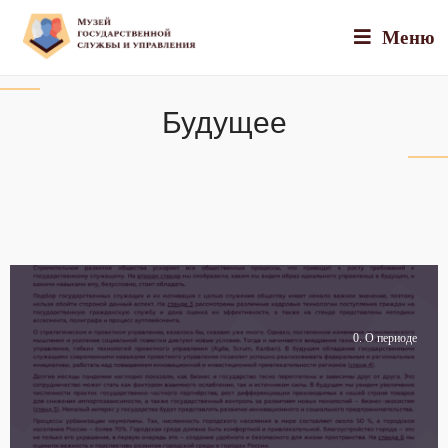
Меню
Будущее
0. О периоде